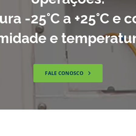
ra -25°C a +25°C e c
midade e temperatur
FALE CONOSCO